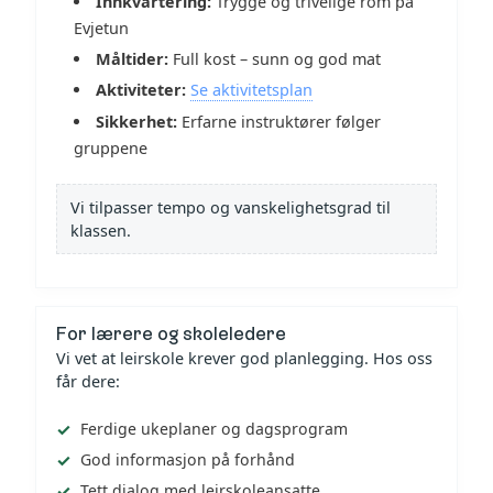
Innkvartering:
Trygge og trivelige rom på
Evjetun
Måltider:
Full kost – sunn og god mat
Aktiviteter:
Se aktivitetsplan
Sikkerhet:
Erfarne instruktører følger
gruppene
Vi tilpasser tempo og vanskelighetsgrad til
klassen.
For lærere og skoleledere
Vi vet at leirskole krever god planlegging. Hos oss
får dere:
Ferdige ukeplaner og dagsprogram
God informasjon på forhånd
Tett dialog med leirskoleansatte