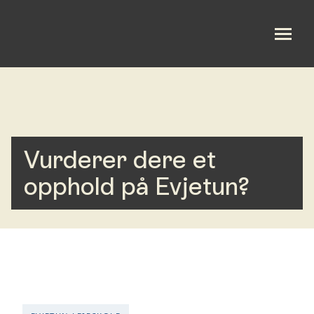
Leirstedet
Leirskole
Vurderer dere et
Misjonssambandet sør
opphold på Evjetun?
Aktiviteter
Bibelcamp
Utleie
Om oss