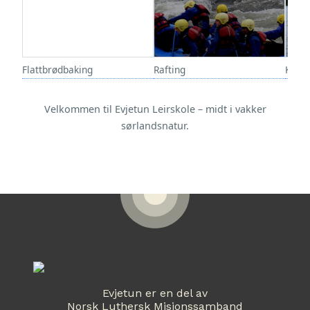
Flattbrødbaking
Rafting
Kano
Velkommen til Evjetun Leirskole – midt i vakker
sørlandsnatur.
Evjetun er en del av
Norsk Luthersk Misjonssamband