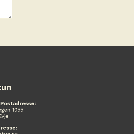
tun
Postadresse:
egen 1055
Evje
resse:
etun.no