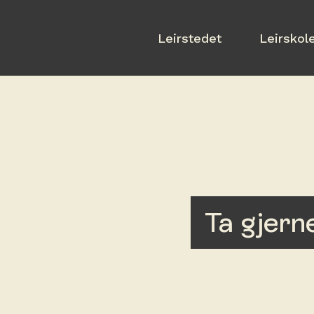
Leirstedet
Leirskol
Ta gjern