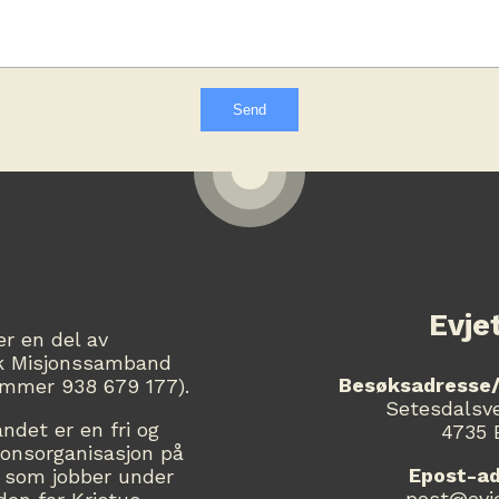
Evje
er en del av
k Misjonssamband
Besøksadresse/
ummer 938 679 177).
Setesdalsv
det er en fri og
4735 
jonsorganisasjon på
Epost-ad
 som jobber under
post@evj