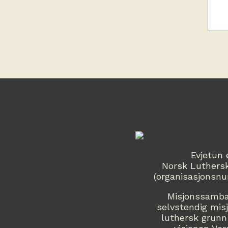
Evjetun 
Norsk Luthers
(organisasjonsn
Misjonssamban
selvstendig mis
luthersk grunn