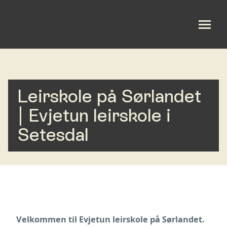
Leirstedet
Leirskole på Sørlandet
Leirskole
| Evjetun leirskole i
Misjonssambandet sør
Setesdal
Aktiviteter
Bibelcamp
Utleie
Velkommen til Evjetun leirskole på Sørlandet.
Om oss